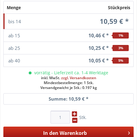
Menge
Stückpreis
10,59 € *
bis
14
10,46 € *
ab
15
1
%
10,25 € *
ab
25
3
%
10,05 € *
ab
40
5
%
vorrätig - Lieferzeit ca. 1-4 Werktage
inkl. MwSt.
zzgl. Versandkosten
Mindestbestellmenge: 1 Stk.
Versandgewicht je Stk.: 0.197 kg
Summe:
10,59 €
*
Stk.
In den
Warenkorb