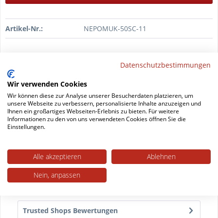
Artikel-Nr.:
NEPOMUK-50SC-11
Datenschutzbestimmungen
Wir verwenden Cookies
DAS Werkzeug
damit schaffen Sie's
Wir können diese zur Analyse unserer Besucherdaten platzieren, um
unsere Webseite zu verbessern, personalisierte Inhalte anzuzeigen und
Ihnen ein großartiges Webseiten-Erlebnis zu bieten. Für weitere
Informationen zu den von uns verwendeten Cookies öffnen Sie die
Datenblatt drucken
Einstellungen.
Beschreibung
Alle akzeptieren
Ablehnen
Doppelrolle mit Stift für Bürostühle Sie möchten mit
Nein, anpassen
Ihrem Bürostuhl geschmeidig über den Boden...
mehr
Trusted Shops Bewertungen