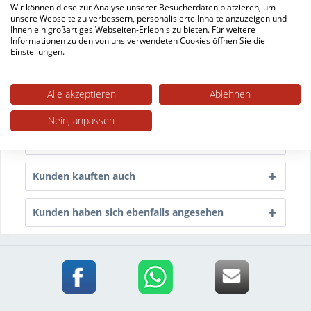
Wir können diese zur Analyse unserer Besucherdaten platzieren, um
Retuschierstift zum Ausbessern für Parkett und
unsere Webseite zu verbessern, personalisierte Inhalte anzuzeigen und
Laminat So sorgsam man mit seinen Möbeln und...
Ihnen ein großartiges Webseiten-Erlebnis zu bieten. Für weitere
Informationen zu den von uns verwendeten Cookies öffnen Sie die
mehr
Einstellungen.
Trusted Shops Bewertungen
Alle akzeptieren
Ablehnen
Technische Daten
Nein, anpassen
mehr
Kunden kauften auch
Kunden haben sich ebenfalls angesehen