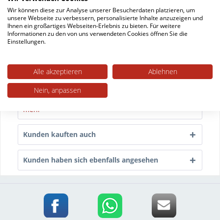
Beschreibung
Wir können diese zur Analyse unserer Besucherdaten platzieren, um
unsere Webseite zu verbessern, personalisierte Inhalte anzuzeigen und
Kunststoffeinsatz für QuickClick Stuhlstopfen
Ihnen ein großartiges Webseiten-Erlebnis zu bieten. Für weitere
Unsere Stühle – samt Gleiter – werden täglich...
Informationen zu den von uns verwendeten Cookies öffnen Sie die
mehr
Einstellungen.
Trusted Shops Bewertungen
Alle akzeptieren
Ablehnen
Nein, anpassen
Technische Daten
mehr
Kunden kauften auch
Kunden haben sich ebenfalls angesehen