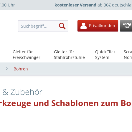
7.00 Uhr
kostenloser Versand
ab 30€ deutschla
Privatkunden
Gleiter für
Gleiter für
QuickClick
Scra
Freischwinger
Stahlrohrstühle
System
Nom
n
Bohren
e & Zubehör
kzeuge und Schablonen zum Bo