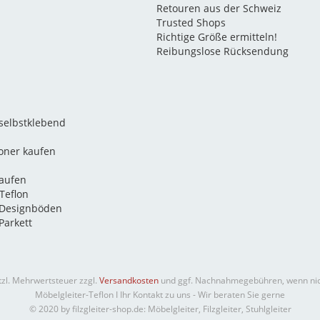
Retouren aus der Schweiz
Trusted Shops
Richtige Größe ermitteln!
Reibungslose Rücksendung
 selbstklebend
oner kaufen
kaufen
Teflon
 Designböden
Parkett
etzl. Mehrwertsteuer zzgl.
Versandkosten
und ggf. Nachnahmegebühren, wenn nic
Möbelgleiter-Teflon I Ihr Kontakt zu uns - Wir beraten Sie gerne
© 2020 by filzgleiter-shop.de: Möbelgleiter, Filzgleiter, Stuhlgleiter