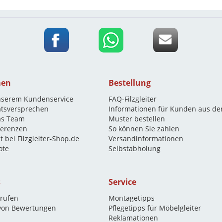
men
Bestellung
nserem Kundenservice
FAQ-Filzgleiter
ätsversprechen
Informationen für Kunden aus de
as Team
Muster bestellen
eferenzen
So können Sie zahlen
t bei Filzgleiter-Shop.de
Versandinformationen
ote
Selbstabholung
s
Service
rrufen
Montagetipps
 von Bewertungen
Pflegetipps für Möbelgleiter
Reklamationen