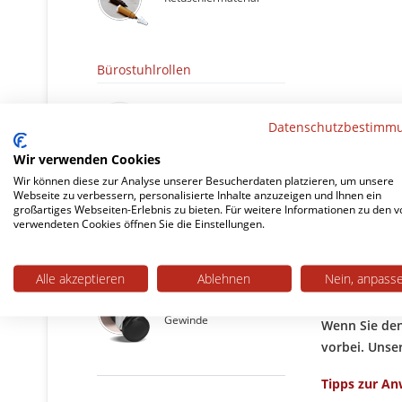
Bürostuhlrollen
Stuhlrollen mit Stift
Datenschutzbestimm
Wir verwenden Cookies
Wir können diese zur Analyse unserer Besucherdaten platzieren, um unsere
Stuhlrollen ohne Stift
Webseite zu verbessern, personalisierte Inhalte anzuzeigen und Ihnen ein
großartiges Webseiten-Erlebnis zu bieten. Für weitere Informationen zu den v
verwendeten Cookies öffnen Sie die Einstellungen.
Bohrer un
Möbelrollen mit Stift
Kantrohrgleit
Alle akzeptieren
Ablehnen
Nein, anpass
mit Möbelgle
Stuhlrollen mit
Gewinde
Wenn Sie den
vorbei. Unser
Tipps zur A