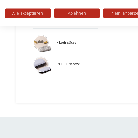
Ovalrohre
Alle akzeptieren
Ablehnen
Nein, anpass
Austausch-Einsätze
Filzeinsätze
PTFE Einsätze