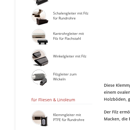
Schalengleiter mit Filz
für Rundrohre
Kantrohrgleiter mit
Filz für Flachstahl
Winkelgleiter mit Filz
Filzgleiter zum
Wickeln
Diese Klemmgl
einem ovalen 
Holzböden, g
für Fliesen & Linoleum
Der Filz erm
Klemmgleiter mit
Macken, die 
PTFE für Rundrohre