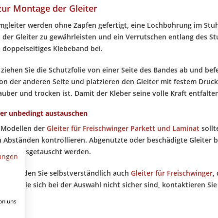
zur Montage der Gleiter
gleiter werden ohne Zapfen gefertigt, eine Lochbohrung im Stuhl
t der Gleiter zu gewährleisten und ein Verrutschen entlang des St
s doppelseitiges Klebeband bei.
iehen Sie die Schutzfolie von einer Seite des Bandes ab und befe
von der anderen Seite und platzieren den Gleiter mit festem Druck
auber und trocken ist. Damit der Kleber seine volle Kraft entfalten
ter unbedingt austauschen
n Modellen der
Gleiter für Freischwinger Parkett und Laminat
sollte
 Abständen kontrollieren. Abgenutzte oder beschädigte Gleiter
dingt ausgetauscht werden.
ungen
hop finden Sie selbstverständlich auch
Gleiter für Freischwinger
,
d. Falls Sie sich bei der Auswahl nicht sicher sind, kontaktieren Si
weiter!
on uns