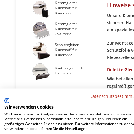
Klemmgleiter
Hinweise 
Kunststoff für
Rundrohre
Unsere Klemm
sicheren Hal
Klemmgleiter
Kunststoff für
ein spezielle
Ovalrohre
Zur Montage z
Schalengleiter
Kunststoff für
Schutzfolie 
Rundrohre
Klebestelle s
Kantrohrgleiter für
Defekte Glei
Flachstahl
Wie bei alle
regelmäßigen
sollten unbe
für den Außenbereich
Datenschutzbestimm
In unserem S
Wir verwenden Cookies
Klemmgleiter
Kunststoff für
gefertigt sin
Wir können diese zur Analyse unserer Besucherdaten platzieren, um unsere
Rundrohre
Webseite zu verbessern, personalisierte Inhalte anzuzeigen und Ihnen ein
Ihnen gerne 
großartiges Webseiten-Erlebnis zu bieten. Für weitere Informationen zu den v
verwendeten Cookies öffnen Sie die Einstellungen.
Klemmgleiter
Kunststoff für