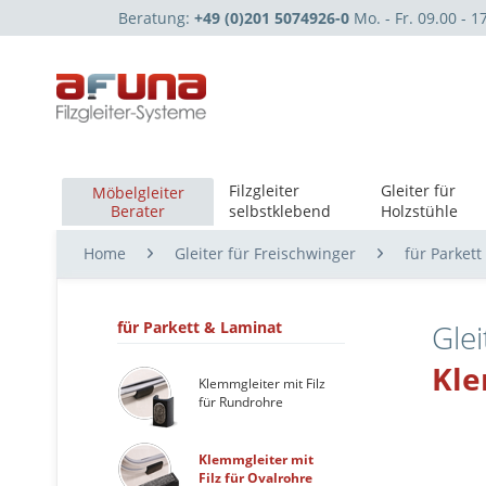
Beratung:
+49 (0)201 5074926-0
Mo. - Fr. 09.00 - 1
Filzgleiter
Gleiter für
Möbelgleiter
Berater
selbstklebend
Holzstühle
Home
Gleiter für Freischwinger
für Parkett
für Parkett & Laminat
Glei
Kle
Klemmgleiter mit Filz
für Rundrohre
Klemmgleiter mit
Filz für Ovalrohre