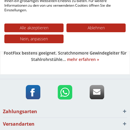
Ihnen ein großartiges Webseiten-Erlebnis zu bieten. Für weitere
Gewindegleiter Einsatz
Informationen zu den von uns verwendeten Cookies öffnen Sie die
Einstellungen.
Einzelpreis pro Stück
ab 1,70 € *
Alle akzeptieren
Ablehnen
Nein, anpassen
Für Stahlrohrstühle, die im Inneren ein metrisches Gewinde
aufweisen, sind diese scratchnomore Möbelgleiter der Serie
FootFixx bestens geeignet. Scratchnomore Gewindegleiter für
Stahlrohrstühle...
mehr erfahren »
Zahlungsarten
Versandarten