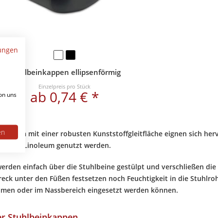
ungen
Stuhlbeinkappen ellipsenförmig
Einzelpreis pro Stück
ab 0,74 € *
on uns
en
nkappen
mit einer robusten Kunststoffgleitfläche eignen sich her
sen oder Linoleum genutzt werden.
erden einfach über die Stuhlbeine gestülpt und verschließen die
reck unter den Füßen festsetzen noch Feuchtigkeit in die Stuhlro
men oder im Nassbereich eingesetzt werden können.
er Stuhlbeinkappen