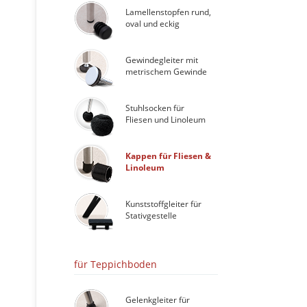
Lamellenstopfen rund,
oval und eckig
Gewindegleiter mit
metrischem Gewinde
Stuhlsocken für
Fliesen und Linoleum
Kappen für Fliesen &
Linoleum
Kunststoffgleiter für
Stativgestelle
für Teppichboden
Gelenkgleiter für