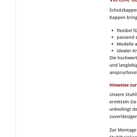
Schutzkappen
Kappen bring
flexibel 
passend z
Modelle a
idealer K
Die hochwert
und langlebi
anspruchsvol
Hinweise zu
Unsere Stuhl
ermitteln Si
unbedingt de
zuverlässige
Zur Montage 