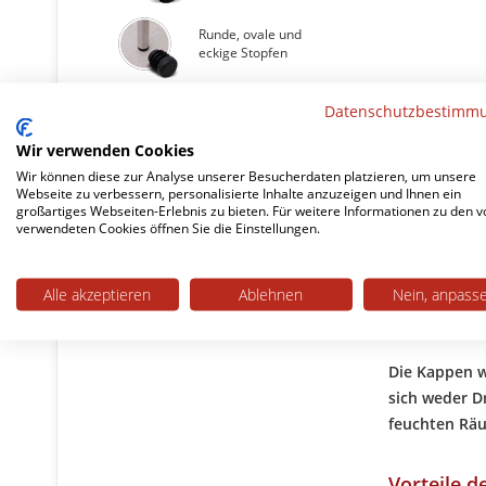
Runde, ovale und
eckige Stopfen
Datenschutzbestimm
Kappen für
Außenbereich
Wir verwenden Cookies
Wir können diese zur Analyse unserer Besucherdaten platzieren, um unsere
Webseite zu verbessern, personalisierte Inhalte anzuzeigen und Ihnen ein
großartiges Webseiten-Erlebnis zu bieten. Für weitere Informationen zu den v
verwendeten Cookies öffnen Sie die Einstellungen.
Alle akzeptieren
Ablehnen
Nein, anpass
Die
Stuhlbei
die auf Flie
Die Kappen w
sich weder D
feuchten Räu
Vorteile d