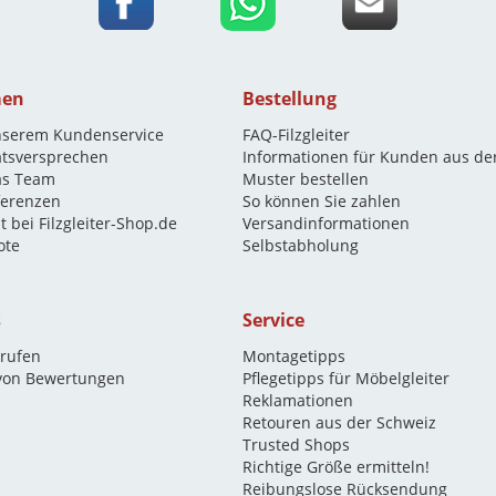
men
Bestellung
nserem Kundenservice
FAQ-Filzgleiter
ätsversprechen
Informationen für Kunden aus de
as Team
Muster bestellen
eferenzen
So können Sie zahlen
t bei Filzgleiter-Shop.de
Versandinformationen
ote
Selbstabholung
s
Service
rrufen
Montagetipps
 von Bewertungen
Pflegetipps für Möbelgleiter
Reklamationen
Retouren aus der Schweiz
Trusted Shops
Richtige Größe ermitteln!
Reibungslose Rücksendung