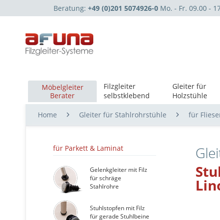
Beratung:
+49 (0)201 5074926-0
Mo. - Fr. 09.00 - 1
Filzgleiter
Gleiter für
Möbelgleiter
Berater
selbstklebend
Holzstühle
Home
Gleiter für Stahlrohrstühle
für Flies
für Parkett & Laminat
Glei
Stu
Gelenkgleiter mit Filz
für schräge
Lin
Stahlrohre
Stuhlstopfen mit Filz
für gerade Stuhlbeine