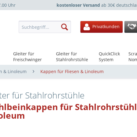
7.00 Uhr
kostenloser Versand
ab 30€ deutschla
Privatkunden
Gleiter für
Gleiter für
QuickClick
Scra
Freischwinger
Stahlrohrstühle
System
Nom
en & Linoleum
Kappen für Fliesen & Linoleum
ter für Stahlrohrstühle
hlbeinkappen für Stahlrohrstühl
oleum