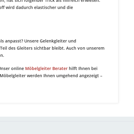
, hat sich folgender Trick als hilfreich erwiesen:
ff wird dadurch elastischer und die
hls anpasst? Unsere Gelenkgleiter und
 Teil des Gleiters sichtbar bleibt. Auch von unserem
en.
 Unser online
Möbelgleiter Berater
hilft Ihnen bei
Möbelgleiter werden Ihnen umgehend angezeigt –