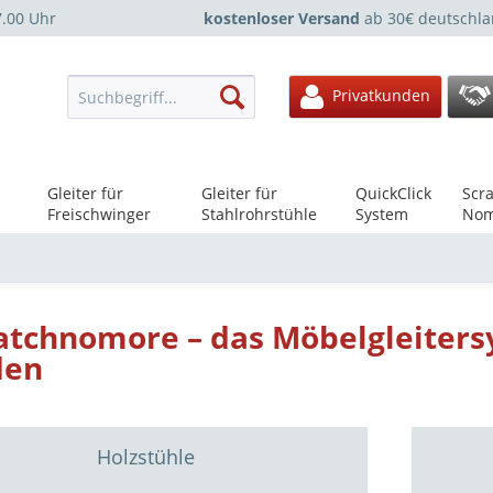
7.00 Uhr
kostenloser Versand
ab 30€ deutschla
Privatkunden
Gleiter für
Gleiter für
QuickClick
Scra
Freischwinger
Stahlrohrstühle
System
Nom
atchnomore – das Möbelgleitersy
den
Holzstühle