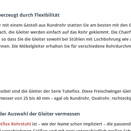
erzeugt durch Flexibilität
r
mit einem Gestell aus Rundrohr statten Sie am besten mit den Gl
ach, die Gleiter werden einfach auf das Rohr geklemmt. Die Chai
, so dass Sie die Gleiter sowohl bei Stühlen mit Lochbohrung wi
nnen. Die Möbelgleiter erhalten Sie für verschiedene Rohrdurchm
xibel sind die Gleiter der Serie Tubefixx. Diese Freischwinger-Gle
esser von 25 bis 40 mm – egal ob Rundrohr, Ovalrohr, rechtecki
 der Auswahl der Gleiter vermessen
tfixx Rohrstuhl
ist – wie der Name schon impliziert – die passend
rei verschiedenen Größen und mit zwei unterschiedlich großen Sc