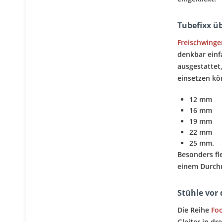
Tubefixx üb
Freischwinge
denkbar einf
ausgestattet
einsetzen kö
12 mm
16 mm
19 mm
22 mm
25 mm.
Besonders fle
einem Durchm
Stühle vor
Die Reihe
Foo
Gleiter in d