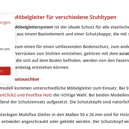
more Möbelgleiter für verschiedene Stuhltypen
ungen
nomore Möbelgleitersystem
ist der ideale Schutz für alle elastis
 besteht aus einem Basiselement und einer Schutzkappe, die mit sp
 sorgen zum einen für einen umfassenden Bodenschutz, zum and
on uns
ie beim Verrücken von Stühlen entstehen, gehören mit dem
scra
artikel, die sich auf dem Boden befinden, werden von den Faser
r im Bodenbelag entstehen können.
en
e sind austauschbar
lmodell kommen unterschiedliche Möbelgleiter zum Einsatz. Bei 
ootClick2 und Footfixx Holz
die richtige Wahl. Bei beiden Modelle
ßend der Schutzeinsatz aufgesetzt. Die Schutzköpfe sind natürlic
hteckigen Multifixx Gleiter in den Maßen 50 x 26 mm sind für Hol
 entweder angeschraubt oder geklebt werden. Der Schutzkopf wi