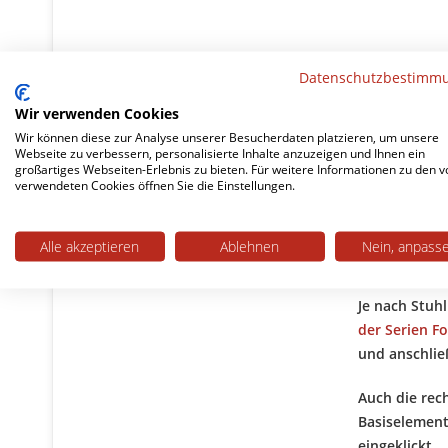
Scratchno
Datenschutzbestimm
Das
scratch
Wir verwenden Cookies
Möbelgleiter
Wir können diese zur Analyse unserer Besucherdaten platzieren, um unsere
Webseite zu verbessern, personalisierte Inhalte anzuzeigen und Ihnen ein
Diese Fasern
großartiges Webseiten-Erlebnis zu bieten. Für weitere Informationen zu den v
verwendeten Cookies öffnen Sie die Einstellungen.
Geräusche, d
an. Schmutzp
keine Kratze
Alle akzeptieren
Ablehnen
Nein, anpass
Schutzeinsät
Je nach Stuh
der Serien F
und anschlie
Auch die rec
Basiselement
eingeklickt.