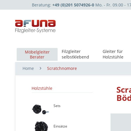
Beratung:
+49 (0)201 5074926-0
Mo. - Fr. 09.00 - 1
Filzgleiter
Gleiter für
Möbelgleiter
Berater
selbstklebend
Holzstühle
Home
Scratchnomore
Scr
Holzstühle
Bö
Sets
Einsätze