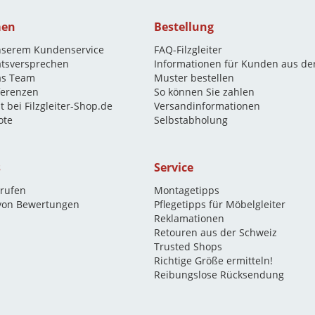
men
Bestellung
nserem Kundenservice
FAQ-Filzgleiter
ätsversprechen
Informationen für Kunden aus de
as Team
Muster bestellen
eferenzen
So können Sie zahlen
t bei Filzgleiter-Shop.de
Versandinformationen
ote
Selbstabholung
s
Service
rrufen
Montagetipps
 von Bewertungen
Pflegetipps für Möbelgleiter
Reklamationen
Retouren aus der Schweiz
Trusted Shops
Richtige Größe ermitteln!
Reibungslose Rücksendung