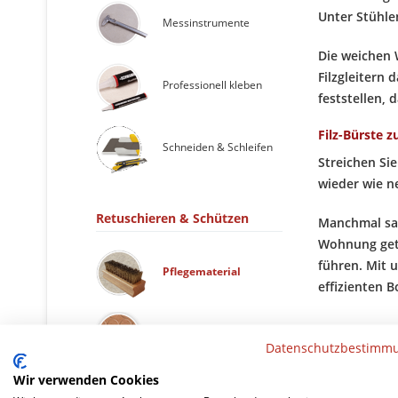
Unter Stühle
Messinstrumente
Die weichen 
Filzgleitern 
Professionell kleben
feststellen, d
Filz-Bürste 
Schneiden & Schleifen
Streichen Sie
wieder wie ne
Retuschieren & Schützen
Manchmal sam
Wohnung getr
führen. Mit 
Pflegematerial
effizienten 
Möbelpflaster
Datenschutzbestimm
Wir verwenden Cookies
Retuschiermaterial