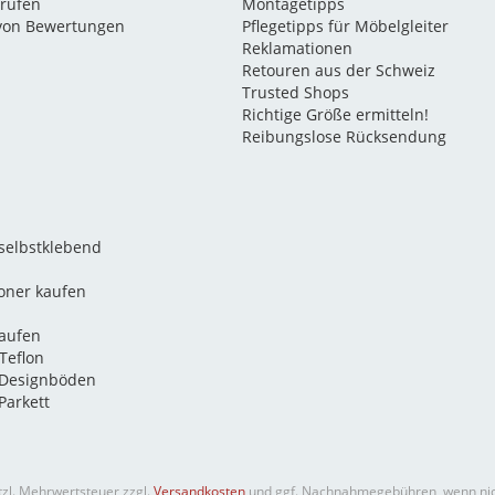
rrufen
Montagetipps
 von Bewertungen
Pflegetipps für Möbelgleiter
Reklamationen
Retouren aus der Schweiz
Trusted Shops
Richtige Größe ermitteln!
Reibungslose Rücksendung
 selbstklebend
oner kaufen
kaufen
Teflon
 Designböden
Parkett
etzl. Mehrwertsteuer zzgl.
Versandkosten
und ggf. Nachnahmegebühren, wenn nic