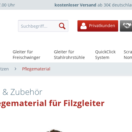
7.00 Uhr
kostenloser Versand
ab 30€ deutschla
Privatkunden
Gleiter für
Gleiter für
QuickClick
Scra
Freischwinger
Stahlrohrstühle
System
Nom
ützen
Pflegematerial
e & Zubehör
egematerial für Filzgleiter