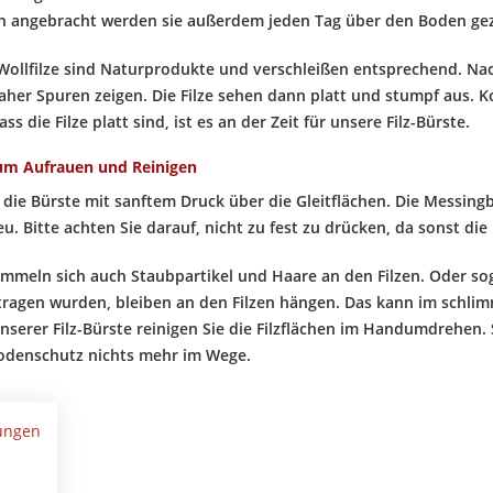
n angebracht werden sie außerdem jeden Tag über den Boden g
Wollfilze sind Naturprodukte und verschleißen entsprechend. Nac
daher Spuren zeigen. Die Filze sehen dann platt und stumpf aus. K
ass die Filze platt sind, ist es an der Zeit für unsere Filz-Bürste.
zum Aufrauen und Reinigen
 die Bürste mit sanftem Druck über die Gleitflächen. Die Messingbo
u. Bitte achten Sie darauf, nicht zu fest zu drücken, da sonst die
meln sich auch Staubpartikel und Haare an den Filzen. Oder soga
agen wurden, bleiben an den Filzen hängen. Das kann im schlim
unserer Filz-Bürste reinigen Sie die Filzflächen im Handumdrehen
Bodenschutz nichts mehr im Wege.
ungen