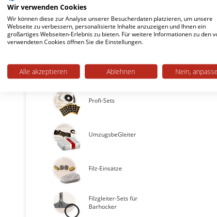
medium: 3 mm
Wir verwenden Cookies
Bevor Sie die
Wir können diese zur Analyse unserer Besucherdaten platzieren, um unsere
Webseite zu verbessern, personalisierte Inhalte anzuzeigen und Ihnen ein
Unseren Filz
Premium Wollfilz
großartiges Webseiten-Erlebnis zu bieten. Für weitere Informationen zu den v
extra dick: 5 mm
Wollfilz
.
verwendeten Cookies öffnen Sie die Einstellungen.
Alle akzeptieren
Ablehnen
Nein, anpass
Filzgleiter Sets / Einsätze
Profi-Sets
UmzugsbeGleiter
Filz-Einsätze
Filzgleiter-Sets für
Barhocker