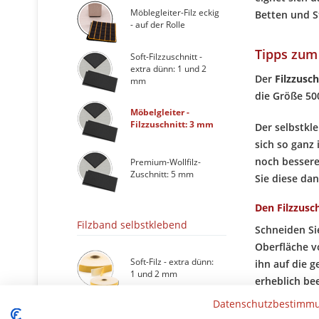
Möblegleiter-Filz eckig
Betten und S
- auf der Rolle
Tipps zum
Soft-Filzzuschnitt -
extra dünn: 1 und 2
Der
Filzzusc
mm
die Größe 50
Möbelgleiter -
Filzzuschnitt: 3 mm
Der selbstkl
sich so ganz
noch bessere
Premium-Wollfilz-
Zuschnitt: 5 mm
Sie diese da
Den Filzzusch
Filzband selbstklebend
Schneiden S
Oberfläche v
Soft-Filz - extra dünn:
ihn auf die g
1 und 2 mm
erheblich bee
Datenschutzbestimm
Premium Nadel-Filz
Sollten Sie 