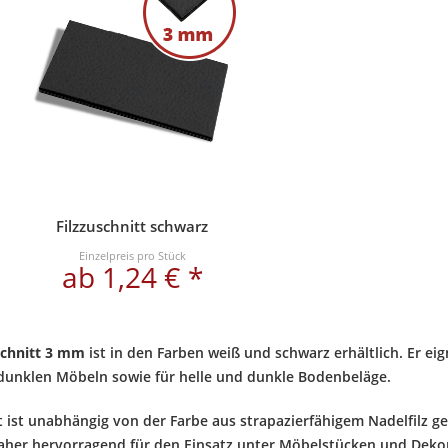
Filzzuschnitt schwarz
Einzelpreis pro Stück
ab 1,24 € *
schnitt 3 mm
ist in den Farben weiß und schwarz erhältlich. Er ei
 dunklen Möbeln sowie für helle und dunkle Bodenbeläge.
t ist unabhängig von der Farbe aus strapazierfähigem Nadelfilz ge
daher hervorragend für den Einsatz unter Möbelstücken und Deko