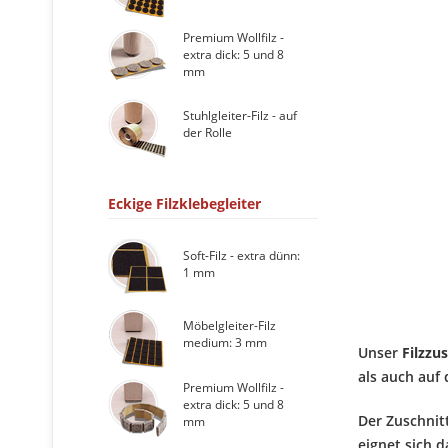
Premium Wollfilz -
extra dick: 5 und 8
mm
Stuhlgleiter-Filz - auf
der Rolle
Eckige Filzklebegleiter
Soft-Filz - extra dünn:
1 mm
Möbelgleiter-Filz
medium: 3 mm
Unser
Filzzu
als auch auf
Premium Wollfilz -
extra dick: 5 und 8
Der Zuschnit
mm
eignet sich 