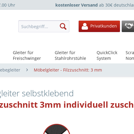
7.00 Uhr
kostenloser Versand
ab 30€ deutschla
Privatkunden
Gleiter für
Gleiter für
QuickClick
Scra
Freischwinger
Stahlrohrstühle
System
Nom
lebegleiter
Möbelgleiter - Filzzuschnitt: 3 mm
gleiter selbstklebend
zzuschnitt 3mm individuell zusc