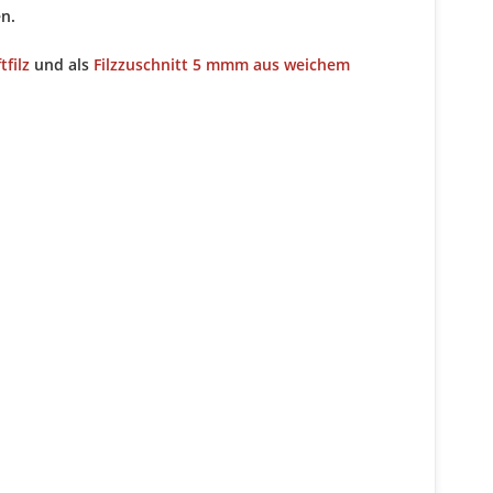
en.
filz
und als
Filzzuschnitt 5 mmm aus weichem