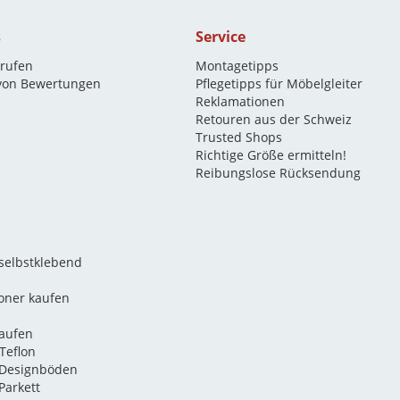
s
Service
rrufen
Montagetipps
 von Bewertungen
Pflegetipps für Möbelgleiter
Reklamationen
Retouren aus der Schweiz
Trusted Shops
Richtige Größe ermitteln!
Reibungslose Rücksendung
 selbstklebend
oner kaufen
kaufen
Teflon
 Designböden
Parkett