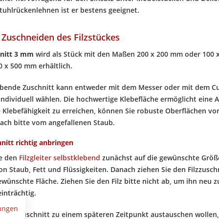
tuhlrückenlehnen ist er bestens geeignet.
 Zuschneiden des Filzstückes
hnitt 3 mm
wird als Stück mit den Maßen 200 x 200 mm oder 100 x 
0 x 500 mm erhältlich.
ebende Zuschnitt kann entweder mit dem Messer oder mit dem C
 individuell wählen. Die hochwertige Klebefläche ermöglicht eine 
 Klebefähigkeit zu erreichen, können Sie robuste Oberflächen vor
nach bitte vom angefallenen Staub.
nitt richtig anbringen
ie den
Filzgleiter selbstklebend
zunächst auf die gewünschte Größe
on Staub, Fett und Flüssigkeiten. Danach ziehen Sie den Filzzusch
ewünschte Fläche. Ziehen Sie den Filz bitte nicht ab, um ihn neu 
inträchtig.
ungen
den Filzzuschnitt zu einem späteren Zeitpunkt austauschen wollen