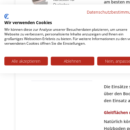
am besten mi
Ovalrohre
Nun ziehen S
Datenschutzbestimm
sofort wieder
Wir verwenden Cookies
Austausch-Einsätze
Wir können diese zur Analyse unserer Besucherdaten platzieren, um unsere
PTFE schü
Webseite zu verbessern, personalisierte Inhalte anzuzeigen und Ihnen ein
großartiges Webseiten-Erlebnis zu bieten. Für weitere Informationen zu den v
Filzeinsätze
Unsere Austa
verwendeten Cookies öffnen Sie die Einstellungen.
Bjoern-20
PTFE Einsätze
Bjoern-2
Alle akzeptieren
Ablehnen
Nein, anpass
Bjoern-25
Die Einsätze
über den Bode
den Einsatz 
Gleitflächen
Natürlich kö
Holzboden ge