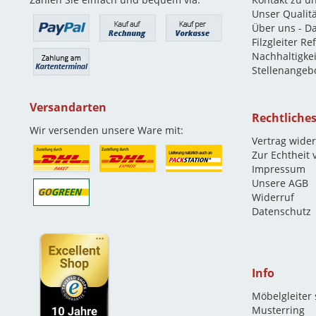
Unser Qualit
Über uns - D
Filzgleiter R
Nachhaltigkei
Stellenangeb
Versandarten
Rechtliche
Wir versenden unsere Ware mit:
Vertrag wide
Zur Echtheit
Impressum
Unsere AGB
Widerruf
Datenschutz
Info
Möbelgleiter
Musterring