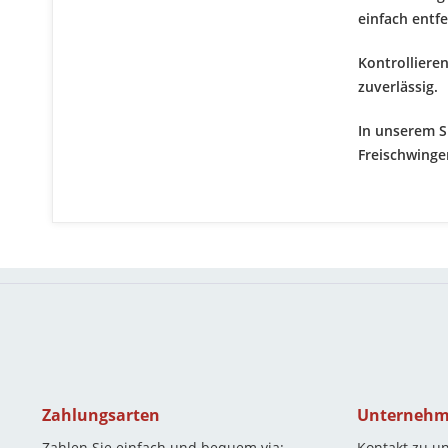
einfach entf
Kontrolliere
zuverlässig.
In unserem S
Freischwinger
Zahlungsarten
Unterneh
Zahlen Sie einfach und bequem via:
Kontakt zu u