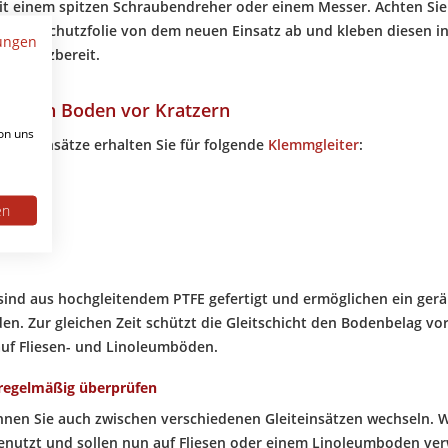
t einem spitzen Schraubendreher oder einem Messer. Achten Sie d
ie die Schutzfolie von dem neuen Einsatz ab und kleben diesen in
ungen
 einsatzbereit.
tzt den Boden vor Kratzern
on uns
uscheinsätze erhalten Sie für folgende
Klemmgleiter
:
,
2 und
en
.
 sind aus hochgleitendem PTFE gefertigt und ermöglichen ein ger
n. Zur gleichen Zeit schützt die Gleitschicht den Bodenbelag vor 
auf Fliesen- und Linoleumböden.
 regelmäßig überprüfen
nnen Sie auch zwischen verschiedenen Gleiteinsätzen wechseln. W
nutzt und sollen nun auf Fliesen oder einem Linoleumboden ver