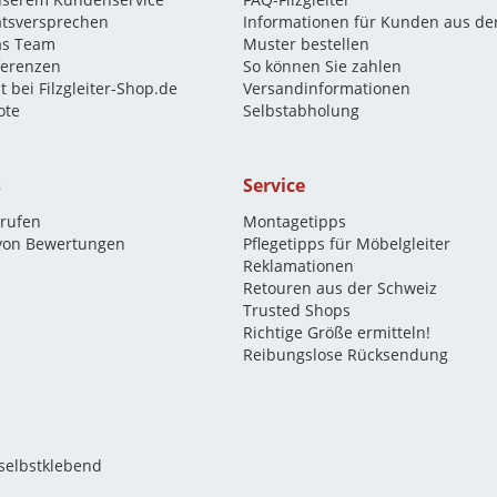
ätsversprechen
Informationen für Kunden aus de
as Team
Muster bestellen
eferenzen
So können Sie zahlen
t bei Filzgleiter-Shop.de
Versandinformationen
ote
Selbstabholung
s
Service
rrufen
Montagetipps
 von Bewertungen
Pflegetipps für Möbelgleiter
Reklamationen
Retouren aus der Schweiz
Trusted Shops
Richtige Größe ermitteln!
Reibungslose Rücksendung
 selbstklebend