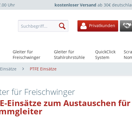
7.00 Uhr
kostenloser Versand
ab 30€ deutschla
Privatkunden
Gleiter für
Gleiter für
QuickClick
Scra
Freischwinger
Stahlrohrstühle
System
Nom
Einsätze
PTFE Einsätze
ter für Freischwinger
E-Einsätze zum Austauschen für
mmgleiter