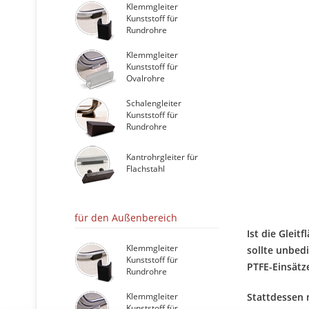
Klemmgleiter
Kunststoff für
Rundrohre
Klemmgleiter
Kunststoff für
Ovalrohre
Schalengleiter
Kunststoff für
Rundrohre
Kantrohrgleiter für
Flachstahl
für den Außenbereich
Ist die Gleit
Klemmgleiter
sollte unbed
Kunststoff für
PTFE-Einsätz
Rundrohre
Klemmgleiter
Stattdessen 
Kunststoff für