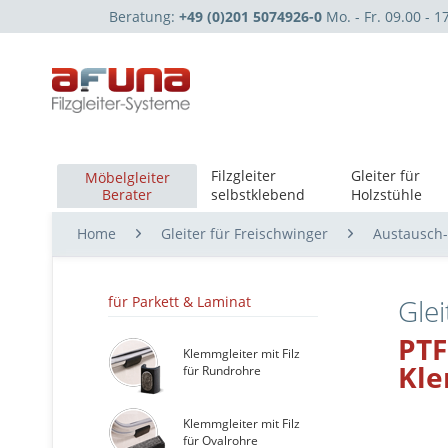
Beratung:
+49 (0)201 5074926-0
Mo. - Fr. 09.00 - 1
Filzgleiter
Gleiter für
Möbelgleiter
Berater
selbstklebend
Holzstühle
Home
Gleiter für Freischwinger
Austausch-
für Parkett & Laminat
Glei
PTF
Klemmgleiter mit Filz
Kle
für Rundrohre
Klemmgleiter mit Filz
für Ovalrohre