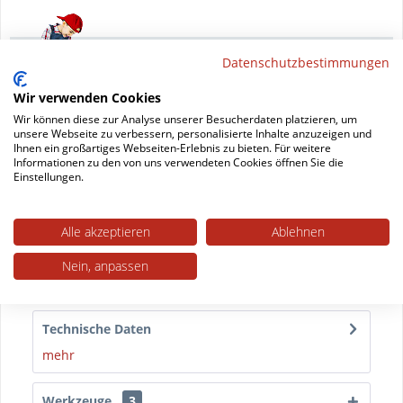
DAS Werkzeug
Datenschutzbestimmungen
damit schaffen Sie's
Wir verwenden Cookies
Wir können diese zur Analyse unserer Besucherdaten platzieren, um
Datenblatt drucken
unsere Webseite zu verbessern, personalisierte Inhalte anzuzeigen und
Ihnen ein großartiges Webseiten-Erlebnis zu bieten. Für weitere
Informationen zu den von uns verwendeten Cookies öffnen Sie die
Einstellungen.
Beschreibung
Selbstklebendes Filzband aus robustem Nadelfilz
Unser selbstklebendes Filzband grau ist...
mehr
Alle akzeptieren
Ablehnen
Nein, anpassen
Trusted Shops Bewertungen
Technische Daten
mehr
Werkzeuge
3