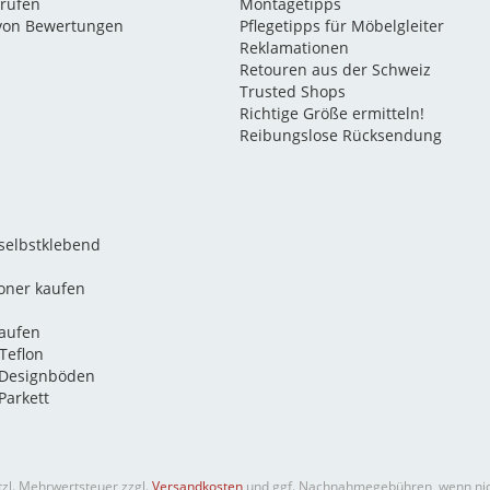
rrufen
Montagetipps
 von Bewertungen
Pflegetipps für Möbelgleiter
Reklamationen
Retouren aus der Schweiz
Trusted Shops
Richtige Größe ermitteln!
Reibungslose Rücksendung
 selbstklebend
oner kaufen
kaufen
Teflon
 Designböden
Parkett
etzl. Mehrwertsteuer zzgl.
Versandkosten
und ggf. Nachnahmegebühren, wenn nic