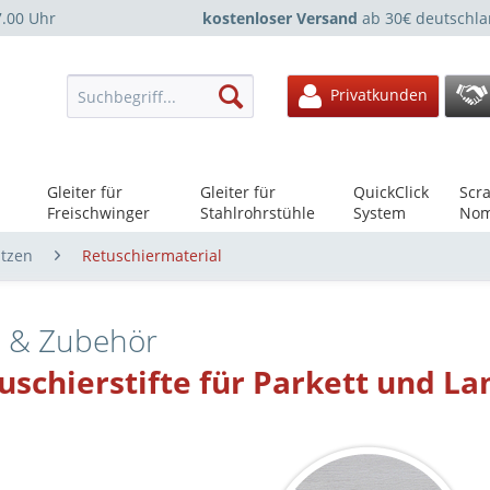
7.00 Uhr
kostenloser Versand
ab 30€ deutschla
Privatkunden
Gleiter für
Gleiter für
QuickClick
Scra
Freischwinger
Stahlrohrstühle
System
Nom
ützen
Retuschiermaterial
e & Zubehör
uschierstifte für Parkett und L