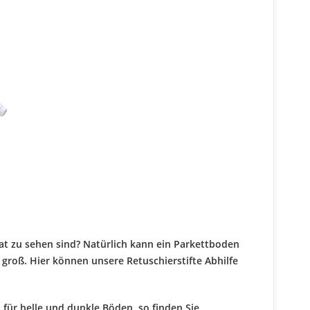
t zu sehen sind? Natürlich kann ein Parkettboden
 groß. Hier können unsere Retuschierstifte Abhilfe
 für helle und dunkle Böden, so finden Sie