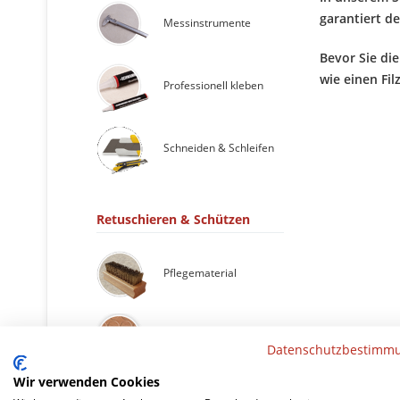
garantiert d
Messinstrumente
Bevor Sie di
wie einen Fil
Professionell kleben
Schneiden & Schleifen
Retuschieren & Schützen
Pflegematerial
Möbelpflaster
Datenschutzbestimm
Wir verwenden Cookies
Retuschiermaterial