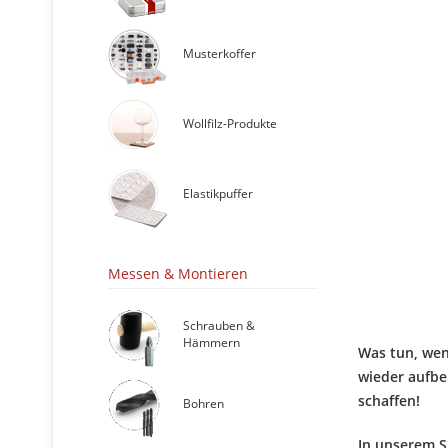
Musterkoffer
Wollfilz-Produkte
Elastikpuffer
Messen & Montieren
Schrauben &
Hämmern
Was tun, wen
wieder aufber
schaffen!
Bohren
In unserem Sh