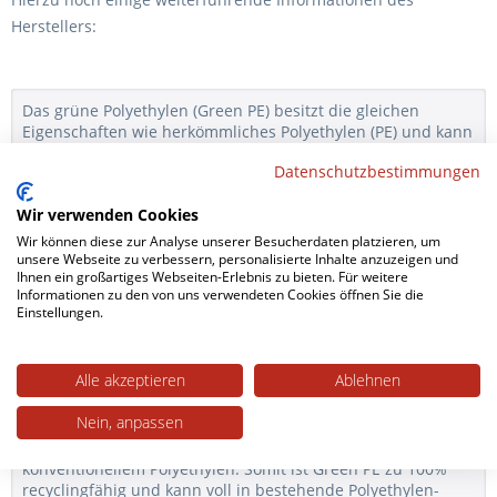
Herstellers:
Das grüne Polyethylen (Green PE) besitzt die gleichen
Eigenschaften wie herkömmliches Polyethylen (PE) und kann
auf bestehenden Produktionsanlagen ohne Anpassungen
Datenschutzbestimmungen
verarbeitet werden. Im Gegensatz zur Herstellung von
fossilem PE dient nicht Öl, sondern aus Zuckerrohr
Wir verwenden Cookies
gewonnenes Ethylen als Basis zur Herstellung von Green PE.
Wir können diese zur Analyse unserer Besucherdaten platzieren, um
Jede Pflanze bindet während ihres Wachstums durch
unsere Webseite zu verbessern, personalisierte Inhalte anzuzeigen und
Ihnen ein großartiges Webseiten-Erlebnis zu bieten. Für weitere
Photosynthese CO2 und lagert den Kohlenstoff in Form von
Informationen zu den von uns verwendeten Cookies öffnen Sie die
Biomasse ein. Dadurch, dass Green PE auf Zuckerrohr
Einstellungen.
basiert, speichert jede Tonne dieses Kunststoffes mehr als 2
Tonnen CO2 und bindet den Kohlenstoff über den
gesamten Produkt-Lebenszyklus. Durch den Einsatz eines
Alle akzeptieren
Ablehnen
nachwachsenden Rohstoffes ist Green PE zudem ein
wichtiger Schritt, um fossile Ressourcen zu schonen.
Nein, anpassen
Das Recycling von Green PE ist vergleichbar mit dem von
konventionellem Polyethylen. Somit ist Green PE zu 100%
recyclingfähig und kann voll in bestehende Polyethylen-