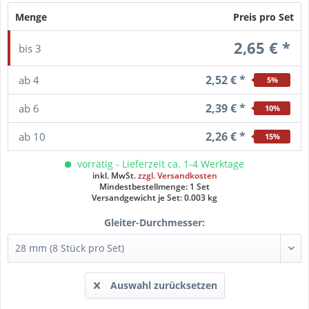
Menge
Preis pro Set
2,65 € *
bis
3
2,52 € *
ab
4
5
%
2,39 € *
ab
6
10
%
2,26 € *
ab
10
15
%
vorrätig - Lieferzeit ca. 1-4 Werktage
inkl. MwSt.
zzgl. Versandkosten
Mindestbestellmenge: 1 Set
Versandgewicht je Set: 0.003 kg
Gleiter-Durchmesser:
Auswahl zurücksetzen