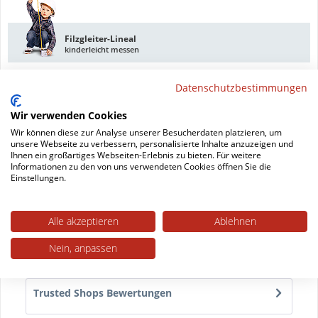
Filzgleiter-Lineal
kinderleicht messen
Datenschutzbestimmungen
Wir verwenden Cookies
DAS Werkzeug
Wir können diese zur Analyse unserer Besucherdaten platzieren, um
damit schaffen Sie's
unsere Webseite zu verbessern, personalisierte Inhalte anzuzeigen und
Ihnen ein großartiges Webseiten-Erlebnis zu bieten. Für weitere
Informationen zu den von uns verwendeten Cookies öffnen Sie die
Einstellungen.
Datenblatt drucken
Alle akzeptieren
Ablehnen
Beschreibung
Filzgleiter zum Schrauben für harte Bodenbeläge
Nein, anpassen
Unsere Filzgleiter zum Schrauben sind die...
mehr
Trusted Shops Bewertungen