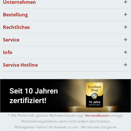
Unternehmen
Bestellung
Rechtliches
Service
Info
Service Hotline
* Alle Preise inkl. gesetzl. Mehrwertsteuer zzgl.
Versandkosten
und ggf.
Nachnahmegebühren, wenn nicht anders beschrieben
Möbelgleiter-Teflon I Ihr Kontakt zu uns - Wir beraten Sie gerne