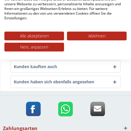
unsere Webseite zu verbessern, personalisierte Inhalte anzuzeigen und
Freischwingende Stuhlmodelle mit Gestellen aus...
Ihnen ein großartiges Webseiten-Erlebnis zu bieten. Für weitere
mehr
Informationen zu den von uns verwendeten Cookies öffnen Sie die
Einstellungen.
Trusted Shops Bewertungen
Alle akzeptieren
Ablehnen
Technische Daten
Nein, anpassen
mehr
Kunden kauften auch
Kunden haben sich ebenfalls angesehen
Zahlungsarten