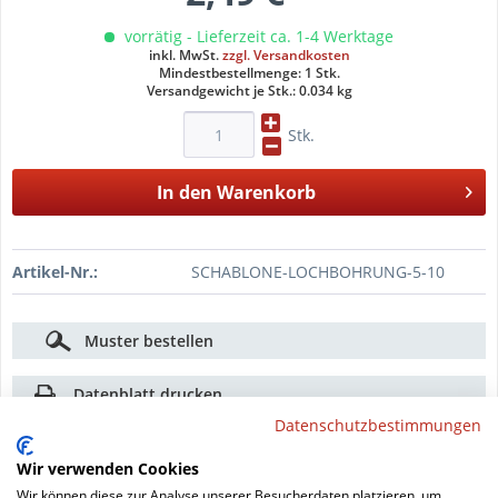
vorrätig - Lieferzeit ca. 1-4 Werktage
inkl. MwSt.
zzgl. Versandkosten
Mindestbestellmenge: 1 Stk.
Versandgewicht je Stk.: 0.034 kg
Stk.
In den
Warenkorb
Artikel-Nr.:
SCHABLONE-LOCHBOHRUNG-5-10
Muster bestellen
Datenblatt drucken
Datenschutzbestimmungen
Beschreibung
Wir verwenden Cookies
Schablone zum Bohren von Montagelöchern
Wir können diese zur Analyse unserer Besucherdaten platzieren, um