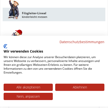
Filzgleiter-Lineal
kinderleicht messen
DAS Werkzeug
Datenschutzbestimmungen
damit schaffen Sie's
Wir verwenden Cookies
Wir können diese zur Analyse unserer Besucherdaten platzieren, um
Datenblatt drucken
unsere Webseite zu verbessern, personalisierte Inhalte anzuzeigen und
Ihnen ein großartiges Webseiten-Erlebnis zu bieten. Für weitere
Informationen zu den von uns verwendeten Cookies öffnen Sie die
Einstellungen.
Beschreibung
PTFE-Klemmgleiter für Freischwinger ohne
Alle akzeptieren
Ablehnen
Lochbohrung Unser Klemmgleiter PTFE ohne Zapfen
vom...
mehr
Nein, anpassen
Trusted Shops Bewertungen