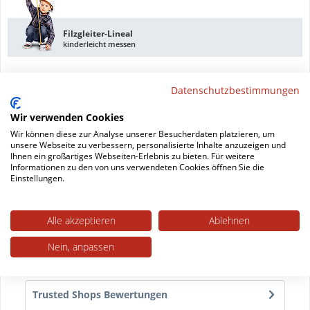
Filzgleiter-Lineal
kinderleicht messen
Datenschutzbestimmungen
DAS Werkzeug
Wir verwenden Cookies
damit schaffen Sie's
Wir können diese zur Analyse unserer Besucherdaten platzieren, um
unsere Webseite zu verbessern, personalisierte Inhalte anzuzeigen und
Ihnen ein großartiges Webseiten-Erlebnis zu bieten. Für weitere
Informationen zu den von uns verwendeten Cookies öffnen Sie die
Datenblatt drucken
Einstellungen.
Beschreibung
Alle akzeptieren
Ablehnen
Transparenter Kunststoffgleiter für Rundrohr Ø 25
mm Diese Kufengleiter sind genau der richtige...
Nein, anpassen
mehr
Trusted Shops Bewertungen