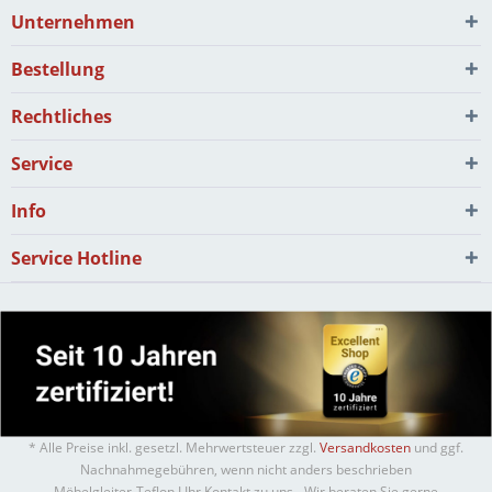
Unternehmen
Bestellung
Rechtliches
Service
Info
Service Hotline
* Alle Preise inkl. gesetzl. Mehrwertsteuer zzgl.
Versandkosten
und ggf.
Nachnahmegebühren, wenn nicht anders beschrieben
Möbelgleiter-Teflon I Ihr Kontakt zu uns - Wir beraten Sie gerne