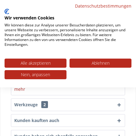
Datenschutzbestimmungen
Datenblatt drucken
Wir verwenden Cookies
Wir können diese zur Analyse unserer Besucherdaten platzieren, um
Beschreibung
unsere Webseite zu verbessern, personalisierte Inhalte anzuzeigen und
Rechteckige Filzgleiter aus Nadelfilz Diese
Ihnen ein großartiges Webseiten-Erlebnis zu bieten. Für weitere
Informationen zu den von uns verwendeten Cookies öffnen Sie die
selbstklebenden Filzgleiter haben eine Stärke von
Einstellungen.
6...
mehr
Trusted Shops Bewertungen
Alle akzeptieren
Ablehnen
Nein, anpassen
Technische Daten
mehr
Werkzeuge
2
Kunden kauften auch