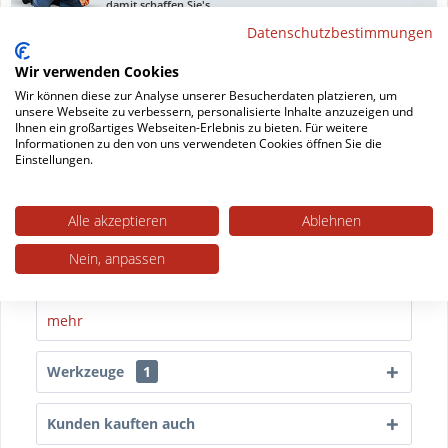
damit schaffen Sie's
Datenschutzbestimmungen
Datenblatt drucken
Wir verwenden Cookies
Wir können diese zur Analyse unserer Besucherdaten platzieren, um
unsere Webseite zu verbessern, personalisierte Inhalte anzuzeigen und
Ihnen ein großartiges Webseiten-Erlebnis zu bieten. Für weitere
Beschreibung
Informationen zu den von uns verwendeten Cookies öffnen Sie die
Einstellungen.
Möbelgleiter für Stuhl Holly mit Quadratrohrgestell
Dieses Möbelgleiter Set besteht aus zwei...
mehr
Alle akzeptieren
Ablehnen
Trusted Shops Bewertungen
Nein, anpassen
Technische Daten
mehr
Werkzeuge
1
Kunden kauften auch