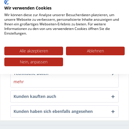
Wir verwenden Cookies
Datenblatt drucken
Wir können diese zur Analyse unserer Besucherdaten platzieren, um
unsere Webseite zu verbessern, personalisierte Inhalte anzuzeigen und
Ihnen ein großartiges Webseiten-Erlebnis zu bieten. Für weitere
Beschreibung
Informationen zu den von uns verwendeten Cookies öffnen Sie die
Einstellungen.
Für jedes Gestell die passende Lösung Stuhlmodell
Saga können Sie dank verschiedener...
mehr
Alle akzeptieren
Ablehnen
Trusted Shops Bewertungen
Nein, anpassen
Technische Daten
mehr
Kunden kauften auch
Kunden haben sich ebenfalls angesehen