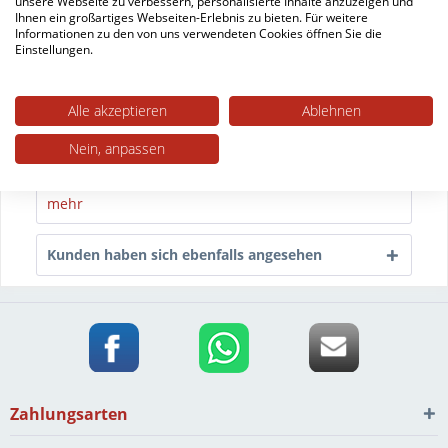
unsere Webseite zu verbessern, personalisierte Inhalte anzuzeigen und
Beschreibung
Ihnen ein großartiges Webseiten-Erlebnis zu bieten. Für weitere
Informationen zu den von uns verwendeten Cookies öffnen Sie die
Stuhlgleiter für Stuhl Shanna mit Holzgestell Unsere
Einstellungen.
Nagelgleiter sind mit 20 mm Durchmesser...
mehr
Alle akzeptieren
Ablehnen
Trusted Shops Bewertungen
Nein, anpassen
Technische Daten
mehr
Kunden haben sich ebenfalls angesehen
Zahlungsarten