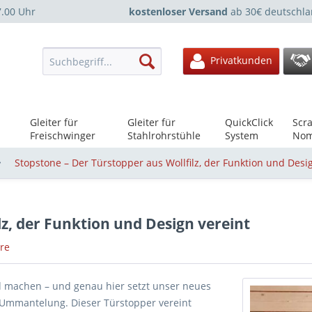
7.00 Uhr
kostenloser Versand
ab 30€ deutschla
Privatkunden
Gleiter für
Gleiter für
QuickClick
Scra
Freischwinger
Stahlrohrstühle
System
Nom
Stopstone – Der Türstopper aus Wollfilz, der Funktion und Desi
lz, der Funktion und Design vereint
re
ied machen – und genau hier setzt unser neues
z-Ummantelung. Dieser Türstopper vereint