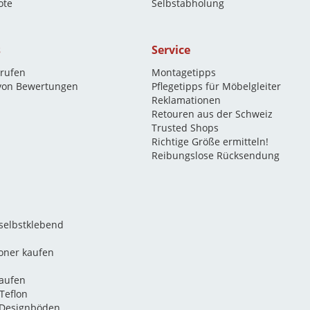
ote
Selbstabholung
s
Service
rrufen
Montagetipps
 von Bewertungen
Pflegetipps für Möbelgleiter
Reklamationen
Retouren aus der Schweiz
Trusted Shops
Richtige Größe ermitteln!
Reibungslose Rücksendung
 selbstklebend
oner kaufen
kaufen
Teflon
 Designböden