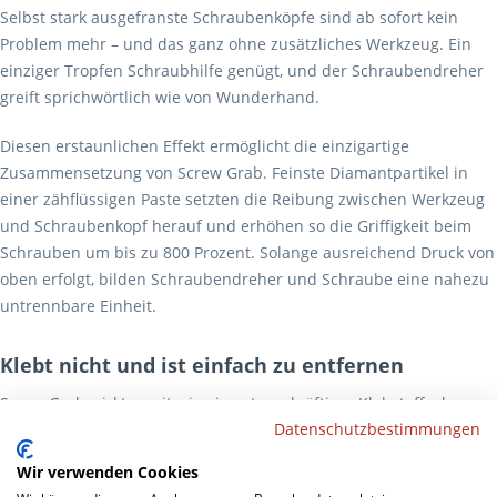
Selbst stark ausgefranste Schraubenköpfe sind ab sofort kein
Problem mehr – und das ganz ohne zusätzliches Werkzeug. Ein
einziger Tropfen Schraubhilfe genügt, und der Schraubendreher
greift sprichwörtlich wie von Wunderhand.
Diesen erstaunlichen Effekt ermöglicht die einzigartige
Zusammensetzung von Screw Grab. Feinste Diamantpartikel in
einer zähflüssigen Paste setzten die Reibung zwischen Werkzeug
und Schraubenkopf herauf und erhöhen so die Griffigkeit beim
Schrauben um bis zu 800 Prozent. Solange ausreichend Druck von
oben erfolgt, bilden Schraubendreher und Schraube eine nahezu
untrennbare Einheit.
Klebt nicht und ist einfach zu entfernen
Screw Grab wirkt somit wie ein extrem kräftiger Klebstoff, ohne
Datenschutzbestimmungen
jedoch zu kleben. Schraubendreher oder Schraubenschlüssel
lassen sich ganz normal anheben und auch mehrfach wieder
Wir verwenden Cookies
ansetzen. Der Screw-Grab-Effekt tritt erst bei entsprechendem