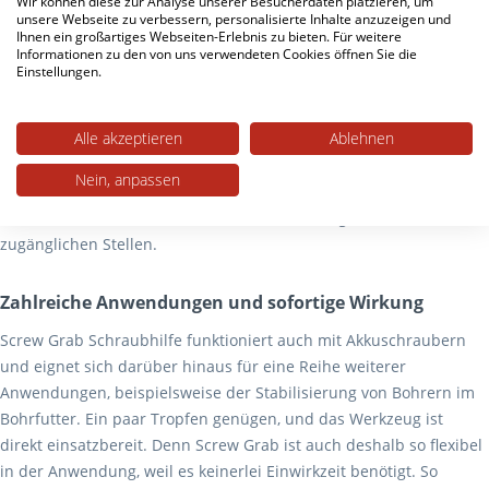
Wir können diese zur Analyse unserer Besucherdaten platzieren, um
Druck ein. Die Paste lässt sich nach dem Ein- oder Ausschrauben
unsere Webseite zu verbessern, personalisierte Inhalte anzuzeigen und
Ihnen ein großartiges Webseiten-Erlebnis zu bieten. Für weitere
sogar rückstandsfrei mit einem einfachen Lappen entfernen.
Informationen zu den von uns verwendeten Cookies öffnen Sie die
Einstellungen.
Es spielt übrigens keine Rolle, ob die Schraube über eine Kreuz-,
Schlitz-, Torx- oder Inbus-Aufnahme verfügt. Screw Grab
Alle akzeptieren
Ablehnen
funktioniert überall nach dem gleichen Prinzip. Auch Sechskant-
Schrauben oder Heizungsrohre sind kein Problem. Zangen und
Nein, anpassen
Schraubenschlüssel rutschen nicht mehr ab, und das Festziehen
oder Lösen wird deutlich erleichtert. Hilfreich gerade bei schwer
zugänglichen Stellen.
Zahlreiche Anwendungen und sofortige Wirkung
Screw Grab Schraubhilfe funktioniert auch mit Akkuschraubern
und eignet sich darüber hinaus für eine Reihe weiterer
Anwendungen, beispielsweise der Stabilisierung von Bohrern im
Bohrfutter. Ein paar Tropfen genügen, und das Werkzeug ist
direkt einsatzbereit. Denn Screw Grab ist auch deshalb so flexibel
in der Anwendung, weil es keinerlei Einwirkzeit benötigt. So