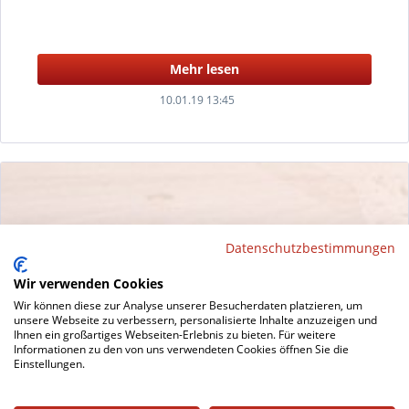
Mehr lesen
10.01.19 13:45
Datenschutzbestimmungen
Wir verwenden Cookies
Wir können diese zur Analyse unserer Besucherdaten platzieren, um
unsere Webseite zu verbessern, personalisierte Inhalte anzuzeigen und
Kantrohrgleiter für Freischwinger: Jetzt in neuen Größen
Ihnen ein großartiges Webseiten-Erlebnis zu bieten. Für weitere
erhältlich
Informationen zu den von uns verwendeten Cookies öffnen Sie die
Einstellungen.
Unser Kantrohrgleiter Kaspar hat Verstärkung bekommen!