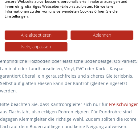
unsere Webseite zu verbessern, personalisierte Inhalte anzuzeigen und
verschweißte Filzfläche für maximalen Halt, sowie den robusten
Ihnen ein großartiges Webseiten-Erlebnis zu bieten. Für weitere
Informationen zu den von uns verwendeten Cookies öffnen Sie die
und langlebigen Wollfilz, der den Boden optimal vor Kratzern
Einstellungen.
schützt und Geräusche beim Verschieben der Stühle auf ein
Minimum reduziert.
Alle akzeptieren
Ablehnen
Robuster Gleiter mit breitem Einsatzbereich
Nein, anpassen
Die
Kantrohrgleiter mit Filz
eignen sich besonders für
empfindliche Holzböden oder elastische Bodenbeläge. Ob Parkett,
Laminat oder Landhausdielen, Vinyl, PVC oder Kork – Kaspar
garantiert überall ein geräuschfreies und sicheres Gleiterlebnis.
Selbst auf glatten Fliesen kann der Kantrohrgleiter eingesetzt
werden.
Bitte beachten Sie, dass Kantrohrgleiter sich nur für
Freischwinger
aus Flachstahl, also eckigen Rohren eignen. Für Rundrohre sind
dagegen Klemmgleiter die richtige Wahl. Zudem sollten die Rohre
flach auf dem Boden aufliegen und keine Neigung aufweisen.