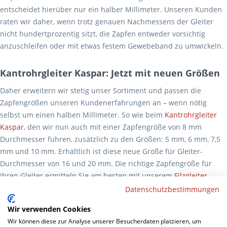
entscheidet hierüber nur ein halber Millimeter. Unseren Kunden
raten wir daher, wenn trotz genauen Nachmessens der Gleiter
nicht hundertprozentig sitzt, die Zapfen entweder vorsichtig
anzuschleifen oder mit etwas festem Gewebeband zu umwickeln.
Kantrohrgleiter Kaspar: Jetzt mit neuen Größen
Daher erweitern wir stetig unser Sortiment und passen die
Zapfengrößen unseren Kundenerfahrungen an – wenn nötig
selbst um einen halben Millimeter. So wie beim
Kantrohrgleiter
Kaspar
, den wir nun auch mit einer Zapfengröße von 8 mm
Durchmesser führen, zusätzlich zu den Größen: 5 mm, 6 mm, 7,5
mm und 10 mm. Erhältlich ist diese neue Größe für Gleiter-
Durchmesser von 16 und 20 mm. Die richtige Zapfengröße für
Ihren Gleiter ermitteln Sie am besten mit unserem
Filzgleiter-
Lineal
.
Datenschutzbestimmungen
Wir verwenden Cookies
Sämtliche Vorteile der Kaspar-Serie bringen natürlich auch die
Wir können diese zur Analyse unserer Besucherdaten platzieren, um
neuen Größen mit. Zu erwähnen sind insbesondere die von Hand