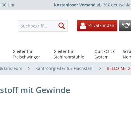
7.00 Uhr
kostenloser Versand
ab 30€ deutschla
Privatkunden
Gleiter für
Gleiter für
QuickClick
Scra
Freischwinger
Stahlrohrstühle
System
Nom
n & Linoleum
Kantrohrgleiter für Flachstahl
BELLO-M6-2
tstoff mit Gewinde