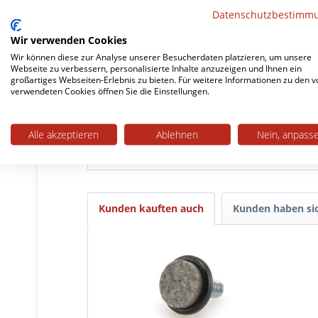
die vorhandenen Gewinde ein, fertig.
Datenschutzbestimm
Kantrohrgleiter mit Filz für empfind
Wir verwenden Cookies
Wir können diese zur Analyse unserer Besucherdaten platzieren, um unsere
In den Stuhlgestellen befindet sich zwar 
Webseite zu verbessern, personalisierte Inhalte anzuzeigen und Ihnen ein
richtige Wahl. Für den Einsatz auf Parket
großartiges Webseiten-Erlebnis zu bieten. Für weitere Informationen zu den v
verwendeten Cookies öffnen Sie die Einstellungen.
Bei Fragen zu unseren Produkten kontaktier
per Telefon, E-Mail und Chat.
Alle akzeptieren
Ablehnen
Nein, anpass
Kunden kauften auch
Kunden haben sic