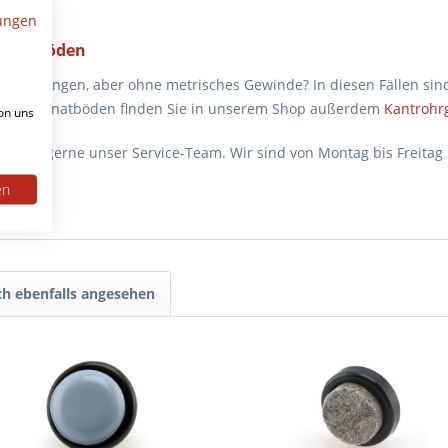
ungen
liche Böden
Lochbohrungen, aber ohne metrisches Gewinde? In diesen Fällen si
t und Laminatböden finden Sie in unserem Shop außerdem
Kantrohrg
on uns
en Sie gerne unser Service-Team. Wir sind von Montag bis Freitag 
en
h ebenfalls angesehen