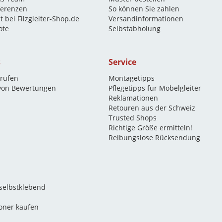
eferenzen
So können Sie zahlen
t bei Filzgleiter-Shop.de
Versandinformationen
ote
Selbstabholung
s
Service
rrufen
Montagetipps
 von Bewertungen
Pflegetipps für Möbelgleiter
Reklamationen
Retouren aus der Schweiz
Trusted Shops
Richtige Größe ermitteln!
Reibungslose Rücksendung
 selbstklebend
oner kaufen