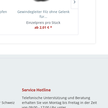
apfen
Gewindegleiter Filz ohne Gelenk
Gewindegleiter 
für...
fü
Einzelpreis pro Stück
Einzelprei
ab 2,01 € *
ab 2,
Service Hotline
Telefonische Unterstützung und Beratung
r Schweiz
erhalten Sie von Montag bis Freitag in der Zeit
von 09:00 - 17:00 Uhr unter