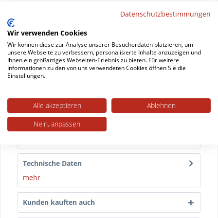
Artikel-Nr.:
ANDRE-200X200
Datenschutzbestimmungen
Wir verwenden Cookies
Wir können diese zur Analyse unserer Besucherdaten platzieren, um
Datenblatt drucken
unsere Webseite zu verbessern, personalisierte Inhalte anzuzeigen und
Ihnen ein großartiges Webseiten-Erlebnis zu bieten. Für weitere
Informationen zu den von uns verwendeten Cookies öffnen Sie die
Einstellungen.
Beschreibung
4er Set Filzgleiter für Barhocker mit eckiger
Bodenplatte Ihr Barhocker hinterlässt Kratzspuren...
Alle akzeptieren
Ablehnen
mehr
Nein, anpassen
Trusted Shops Bewertungen
Technische Daten
mehr
Kunden kauften auch