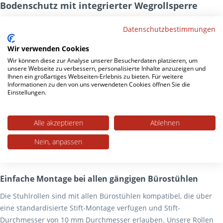
Bodenschutz mit integrierter Wegrollsperre
Darüber hinaus räumen Nick und Nemo mit einem weiteren
Datenschutzbestimmungen
Problem von Stuhlrollen auf: Manche Bürostühle, insbesondere
leichtere Modelle, neigen bei glatten oder nicht ganz ebenen
Wir verwenden Cookies
Böden zum Wegrollen. Das kann gerade in Altbauwohnungen
Wir können diese zur Analyse unserer Besucherdaten platzieren, um
unsere Webseite zu verbessern, personalisierte Inhalte anzuzeigen und
schon mal zu einem dauerhaften Ärgernis werden.
Ihnen ein großartiges Webseiten-Erlebnis zu bieten. Für weitere
Informationen zu den von uns verwendeten Cookies öffnen Sie die
Unsere
Bürostuhlrollen
haben hiergegen eine integrierte,
Einstellungen.
lastenabhängige Bremse. Diese ist bei Belastung inaktiv und wird
automatisch aktiviert, sobald der Stuhl entlastet wird. Ein
Alle akzeptieren
Ablehnen
unerwünschtes Wegrollen wird also verhindert – ganz ohne
manuelle Verriegelung. Von Vorteil ist dies auch beim Hinsetzen,
Nein, anpassen
wenn der Stuhl über keine Armlehnen zum Festhalten verfügt.
Einfache Montage bei allen gängigen Bürostühlen
Die Stuhlrollen sind mit allen Bürostühlen kompatibel, die über
eine standardisierte Stift-Montage verfügen und Stift-
Durchmesser von 10 mm Durchmesser erlauben. Unsere Rollen