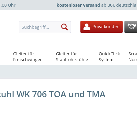
7.00 Uhr
kostenloser Versand
ab 30€ deutschla
Privatkunden
Gleiter für
Gleiter für
QuickClick
Scra
Freischwinger
Stahlrohrstühle
System
Nom
 Stuhl WK 706 TOA und TMA