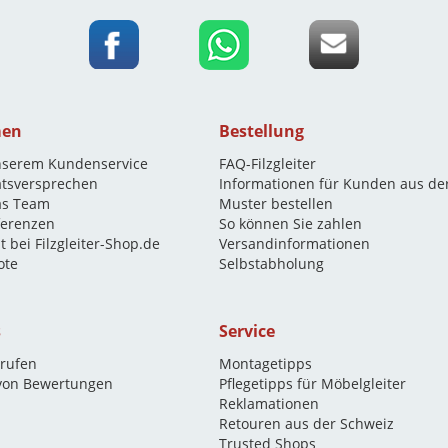
men
Bestellung
nserem Kundenservice
FAQ-Filzgleiter
ätsversprechen
Informationen für Kunden aus de
as Team
Muster bestellen
eferenzen
So können Sie zahlen
t bei Filzgleiter-Shop.de
Versandinformationen
ote
Selbstabholung
s
Service
rrufen
Montagetipps
 von Bewertungen
Pflegetipps für Möbelgleiter
Reklamationen
Retouren aus der Schweiz
Trusted Shops