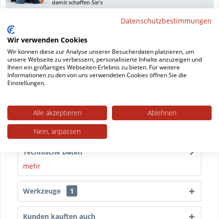
damit schaffen Sie's
Datenschutzbestimmungen
Datenblatt drucken
Wir verwenden Cookies
Wir können diese zur Analyse unserer Besucherdaten platzieren, um
unsere Webseite zu verbessern, personalisierte Inhalte anzuzeigen und
Beschreibung
Ihnen ein großartiges Webseiten-Erlebnis zu bieten. Für weitere
Informationen zu den von uns verwendeten Cookies öffnen Sie die
Möbelgleiter für Stuhl Helana mit quadratischen
Einstellungen.
Rohren Verabschieden Sie sich von Kratzern und...
mehr
Alle akzeptieren
Ablehnen
Trusted Shops Bewertungen
Nein, anpassen
Technische Daten
mehr
Werkzeuge
1
Kunden kauften auch