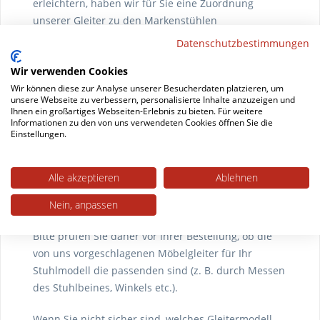
erleichtern, haben wir für Sie eine Zuordnung
unserer Gleiter zu den Markenstühlen
vorgenommen. Diese Zuordnung basiert auf eigenen
Datenschutzbestimmungen
Messungen sowie Kundenangaben (Messungen,
Wir verwenden Cookies
Tests etc.). Die Gleiter sind nicht durch die
Wir können diese zur Analyse unserer Besucherdaten platzieren, um
Stuhlhersteller autorisiert worden; daher können
unsere Webseite zu verbessern, personalisierte Inhalte anzuzeigen und
folgende Punkte dazu führen, dass die Gleiter
Ihnen ein großartiges Webseiten-Erlebnis zu bieten. Für weitere
Informationen zu den von uns verwendeten Cookies öffnen Sie die
speziell bei Ihrem Stuhlmodell nicht passen:
Einstellungen.
technische Anpassungen der Stuhlmodelle durch
die Hersteller sowie Variationen in den Baujahren /
Alle akzeptieren
Ablehnen
Möbelserien
Bodenoberflächen, die aufgrund von
Nein, anpassen
Besonderheiten (z. B. sehr breite Fugen,
Unebenheiten etc.) zu Problemen führen
Bitte prüfen Sie daher vor Ihrer Bestellung, ob die
von uns vorgeschlagenen Möbelgleiter für Ihr
Stuhlmodell die passenden sind (z. B. durch Messen
des Stuhlbeines, Winkels etc.).
Wenn Sie nicht sicher sind, welches Gleitermodell