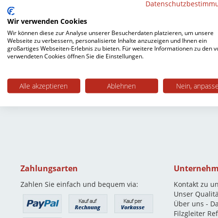
Datenschutzbestimm
Bitte prüfen Sie daher vor Ihrer Bestellung, ob die
Winkels etc.).
Wir verwenden Cookies
Wir können diese zur Analyse unserer Besucherdaten platzieren, um unsere
Webseite zu verbessern, personalisierte Inhalte anzuzeigen und Ihnen ein
Wenn Sie nicht sicher sind, welches Gleitermodell fü
großartiges Webseiten-Erlebnis zu bieten. Für weitere Informationen zu den v
verwendeten Cookies öffnen Sie die Einstellungen.
Alle akzeptieren
Ablehnen
Nein, anpass
Zahlungsarten
Unterneh
Zahlen Sie einfach und bequem via:
Kontakt zu u
Unser Qualit
Über uns - D
Filzgleiter R