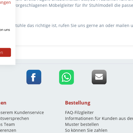
ungen
 von uns vorgeschlagenen Möbelgleiter für Ihr Stuhlmodell die pass
r Ihre Stühle das richtige ist, rufen Sie uns gerne an oder mailen 
on uns
en
men
Bestellung
nserem Kundenservice
FAQ-Filzgleiter
ätsversprechen
Informationen für Kunden aus de
as Team
Muster bestellen
eferenzen
So können Sie zahlen