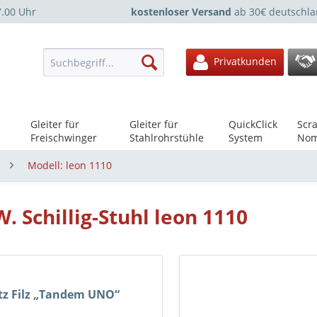
7.00 Uhr
kostenloser Versand
ab 30€ deutschla
Privatkunden
Gleiter für
Gleiter für
QuickClick
Scra
Freischwinger
Stahlrohrstühle
System
Nom
Modell: leon 1110
W. Schillig-Stuhl leon 1110
tz Filz „Tandem UNO“