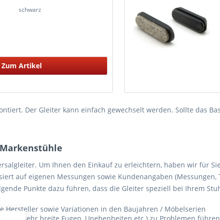
schwarz
Zum Artikel
r montiert. Der Gleiter kann einfach gewechselt werden. Sollte das 
r Markenstühle
rsalgleiter. Um Ihnen den Einkauf zu erleichtern, haben wir für S
rt auf eigenen Messungen sowie Kundenangaben (Messungen, Tests
lgende Punkte dazu führen, dass die Gleiter speziell bei Ihrem Stu
 Hersteller sowie Variationen in den Baujahren / Möbelserien
(z. B. sehr breite Fugen, Unebenheiten etc.) zu Problemen führen