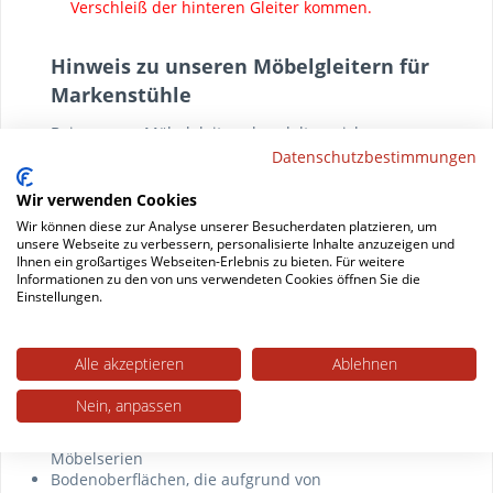
Verschleiß der hinteren Gleiter kommen.
Hinweis zu unseren Möbelgleitern für
Markenstühle
Bei unseren Möbelgleitern handelt es sich um
Datenschutzbestimmungen
Universalgleiter. Um Ihnen den Einkauf zu
erleichtern, haben wir für Sie eine Zuordnung
Wir verwenden Cookies
unserer Gleiter zu den Markenstühlen
Wir können diese zur Analyse unserer Besucherdaten platzieren, um
vorgenommen. Diese Zuordnung basiert auf eigenen
unsere Webseite zu verbessern, personalisierte Inhalte anzuzeigen und
Ihnen ein großartiges Webseiten-Erlebnis zu bieten. Für weitere
Messungen sowie Kundenangaben (Messungen,
Informationen zu den von uns verwendeten Cookies öffnen Sie die
Tests etc.). Die Gleiter sind nicht durch die
Einstellungen.
Stuhlhersteller autorisiert worden; daher können
folgende Punkte dazu führen, dass die Gleiter
Alle akzeptieren
Ablehnen
speziell bei Ihrem Stuhlmodell nicht passen:
Nein, anpassen
technische Anpassungen der Stuhlmodelle durch
die Hersteller sowie Variationen in den Baujahren /
Möbelserien
Bodenoberflächen, die aufgrund von