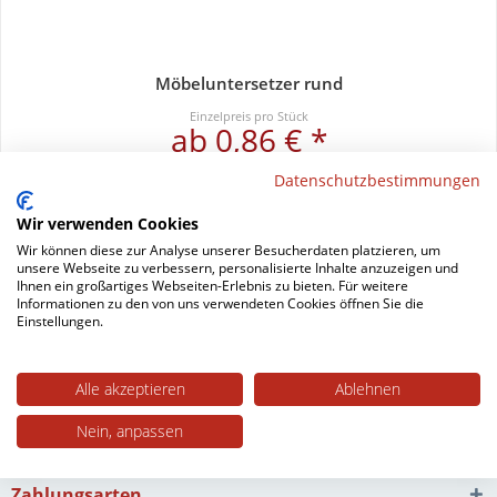
Möbeluntersetzer rund
Einzelpreis pro Stück
ab 0,86 € *
Datenschutzbestimmungen
Unsere Gleitschalen - die Untersetzer für Sofas, Sessel und
Wir verwenden Cookies
antike Möbel! Unsere transparenten Möbeluntersetzer rund
Wir können diese zur Analyse unserer Besucherdaten platzieren, um
unsere Webseite zu verbessern, personalisierte Inhalte anzuzeigen und
können als Gleitschalen für Möbel mit Rollen oder Stuhlfüße, für
Ihnen ein großartiges Webseiten-Erlebnis zu bieten. Für weitere
die es...
mehr erfahren »
Informationen zu den von uns verwendeten Cookies öffnen Sie die
Einstellungen.
Alle akzeptieren
Ablehnen
Nein, anpassen
Zahlungsarten